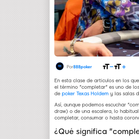
Por
888poker
En esta clase de articulos en los qu
el término "completar" es uno de lo
de
poker Texas Holdem
y las salas 
Así, aunque podemos escuchar "comp
draw) o de una escalera, lo habitual
completar, consumar o hasta coron
¿Qué significa "compl