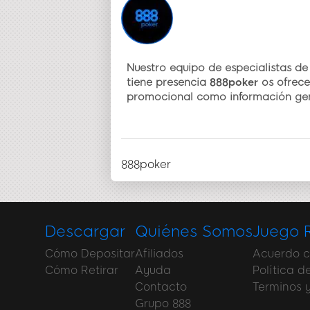
Nuestro equipo de especialistas de
tiene presencia
888poker
os ofrece
promocional como información gene
888poker
Descargar
Quiénes Somos
Juego 
Cómo Depositar
Afiliados
Acuerdo c
Cómo Retirar
Ayuda
Política d
Contacto
Terminos 
Grupo 888