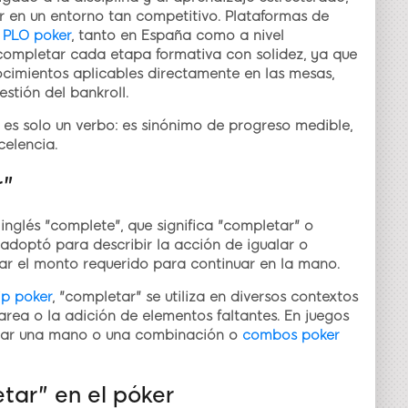
r en un entorno tan competitivo. Plataformas de
o
PLO poker
, tanto en España como a nivel
 completar cada etapa formativa con solidez, ya que
cimientos aplicables directamente en las mesas,
stión del bankroll.
 es solo un verbo: es sinónimo de progreso medible,
elencia.
r"
inglés "complete", que significa "completar" o
e adoptó para describir la acción de igualar o
r el monto requerido para continuar en la mano.
ip poker
, "completar" se utiliza en diversos contextos
tarea o la adición de elementos faltantes. En juegos
letar una mano o una combinación o
combos poker
tar" en el póker