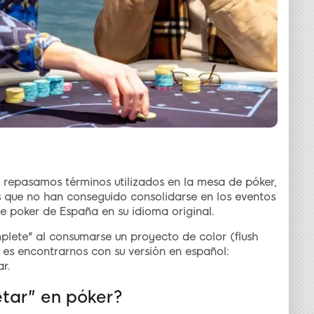
COMPARTIR
e repasamos términos utilizados en la mesa de póker,
s que no han conseguido consolidarse en los eventos
de poker de España en su idioma original.
lete" al consumarse un proyecto de color (flush
 es encontrarnos con su versión en español:
ar.
etar" en póker?