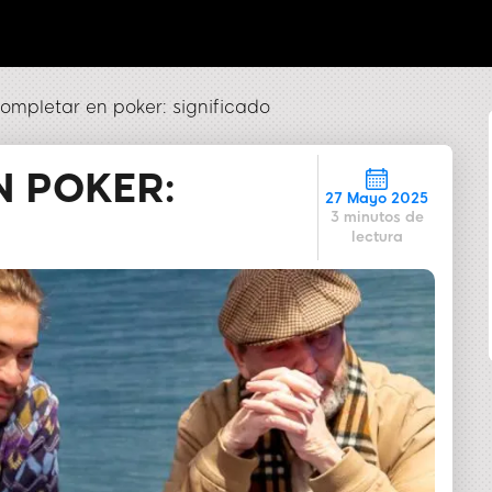
ompletar en poker: significado
N POKER:
27 Mayo 2025
3 minutos de
lectura