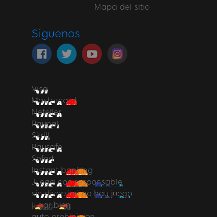
Mapa del sitio
Síguenos
Visa
Mastercard
Neteller
Paypal
Skrill
Paysafe
Sofort
Instant banking
Juega con responsable
sin diversion no hay juego
jugar bien
auto prohibicion