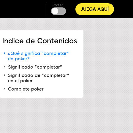
oscuro
JUEGA AQUÍ
Indice de Contenidos
¿Qué significa "completar"
en póker?
Significado "completar"
Significado de "completar"
en el póker
Complete poker