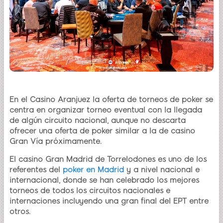
En el Casino Aranjuez la oferta de torneos de poker se
centra en organizar torneo eventual con la llegada
de algún circuito nacional, aunque no descarta
ofrecer una oferta de poker similar a la de casino
Gran Vía próximamente.
El casino Gran Madrid de Torrelodones es uno de los
referentes del
poker en Madrid
y a nivel nacional e
internacional, donde se han celebrado los mejores
torneos de todos los circuitos nacionales e
internaciones incluyendo una gran final del EPT entre
otros.