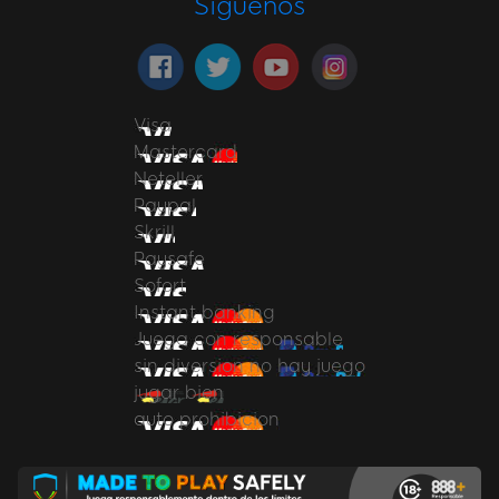
Síguenos
Visa
Mastercard
Neteller
Paypal
Skrill
Paysafe
Sofort
Instant banking
Juega con responsable
sin diversion no hay juego
jugar bien
auto prohibicion