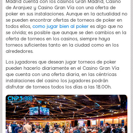
Madrid cuenta con los casinos Gran Madrid, Casino
de Aranjuez y Casino Gran Vía con una oferta de
poker en sus instalaciones. Aunque en la actualidad no
se pueden encontrar ofertas de torneos de poker en
todos ellos,
como jugar bien al poker
es algo que no
se olvida; es posible que aunque se den cambios en la
oferta de torneos en los casinos, siempre haya
torneos suficientes tanto en la ciudad como en los
alrededores.
Los jugadores que desean jugar torneos de poker
pueden hacerlo diariamente en el Casino Gran Vía
que cuenta con una oferta diaria, en las céntricas
instalaciones del casino los jugadores podrán
disfrutar de torneos todos los días a las 18.00h.