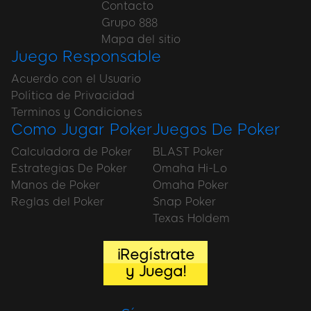
Contacto
Grupo 888
Mapa del sitio
Juego Responsable
Acuerdo con el Usuario
Política de Privacidad
Terminos y Condiciones
Como Jugar Poker
Juegos De Poker
Calculadora de Poker
BLAST Poker
Estrategias De Poker
Omaha Hi-Lo
Manos de Poker
Omaha Poker
Reglas del Poker
Snap Poker
Texas Holdem
¡Regístrate
y Juega!