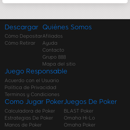
Descargar
Quiénes Somos
Cómo Depositar
Afiliados
Cómo Retirar
Ayuda
Contacto
Grupo 888
Mapa del sitio
Juego Responsable
Acuerdo con el Usuario
Política de Privacidad
Terminos y Condiciones
Como Jugar Poker
Juegos De Poker
Calculadora de Poker
BLAST Poker
Estrategias De Poker
Omaha Hi-Lo
Manos de Poker
Omaha Poker