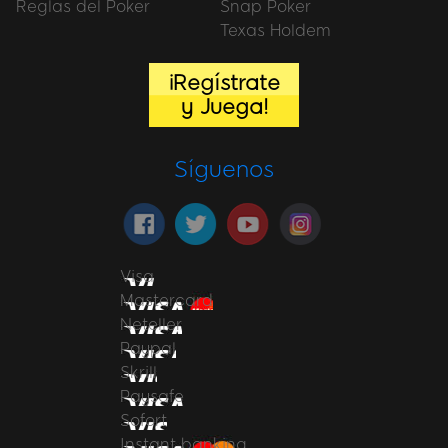
Reglas del Poker
Snap Poker
Texas Holdem
¡Regístrate
y Juega!
Síguenos
Visa
Mastercard
Neteller
Paypal
Skrill
Paysafe
Sofort
Instant banking