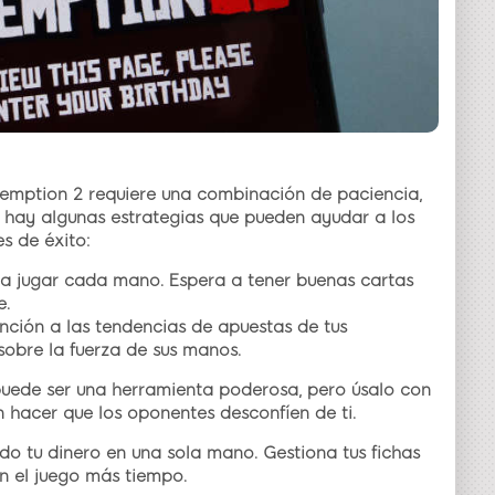
emption 2 requiere una combinación de paciencia,
í hay algunas estrategias que pueden ayudar a los
s de éxito:
 a jugar cada mano. Espera a tener buenas cartas
e.
nción a las tendencias de apuestas de tus
sobre la fuerza de sus manos.
puede ser una herramienta poderosa, pero úsalo con
 hacer que los oponentes desconfíen de ti.
do tu dinero en una sola mano. Gestiona tus fichas
 el juego más tiempo.