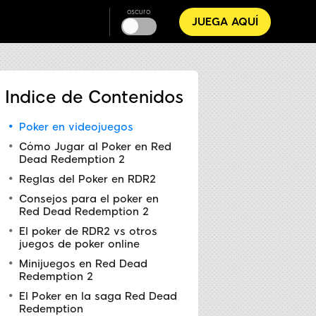
oscuro
JUEGA AQUÍ
Indice de Contenidos
Poker en videojuegos
Cómo Jugar al Poker en Red
Dead Redemption 2
Reglas del Poker en RDR2
Consejos para el poker en
Red Dead Redemption 2
El poker de RDR2 vs otros
juegos de poker online
Minijuegos en Red Dead
Redemption 2
El Poker en la saga Red Dead
Redemption