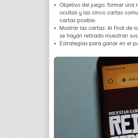
Objetivo del juego: formar una
ocultas y las cinco cartas com
cartas posible.
Mostrar las cartas: Al final de 
se hayan retirado muestran sus
Estrategias para ganar en el p