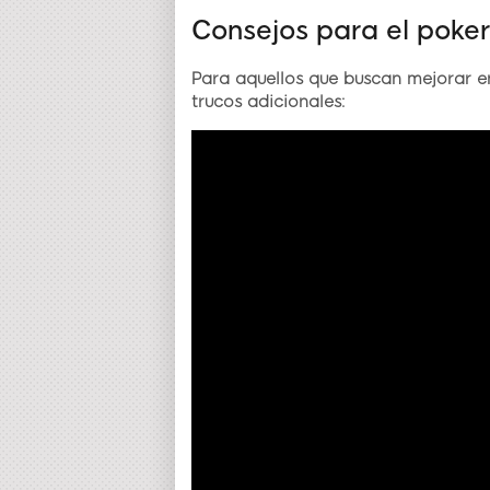
Consejos para el poke
Para aquellos que buscan mejorar e
trucos adicionales: