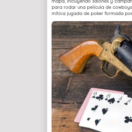
mapa, incluyendo salones y campamen
para rodar una película de cowboy
mítica jugada de poker formada po