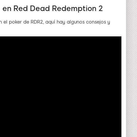
r en Red Dead Redemption 2
n el poker de RDR2, aquí hay algunos consejos y