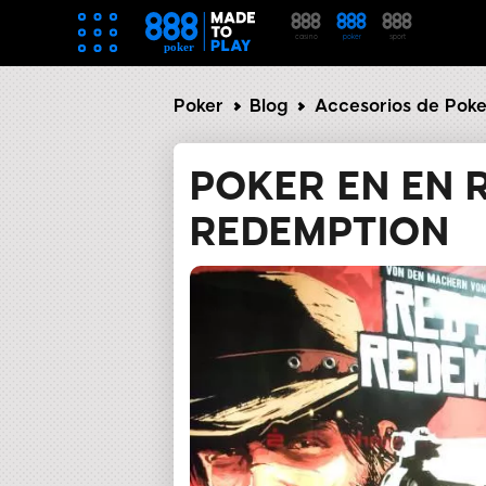
casino
poker
sport
Poker
Blog
Accesorios de Poke
POKER EN EN 
REDEMPTION