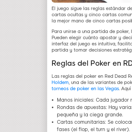
El juego sigue las reglas estándar 
cartas ocultas y cinco cartas comuni
la mejor mano de cinco cartas posib
Para unirse a una partida de poker,
Pueden elegir cuánto apostar y decid
interfaz del juego es intuitiva, facil
partida y tomar decisiones estratég
Reglas del Poker en R
Las reglas del poker en Red Dead R
Holdem
, una de las variantes de po
torneos de poker en las Vegas
. Aquí
Manos iniciales: Cada jugador r
Rondas de apuestas: Hay varia
pequeña y la ciega grande.
Cartas comunitarias: Se coloca
fases (el flop, el turn y el river).