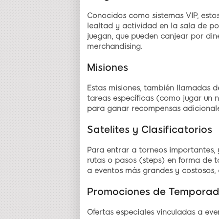
Conocidos como sistemas VIP, esto
lealtad y actividad en la sala de 
juegan, que pueden canjear por dine
merchandising.
Misiones
Estas misiones, también llamadas d
tareas específicas (como jugar un
para ganar recompensas adicionale
Satelites y Clasificatorios
Para entrar a torneos importantes, 
rutas o pasos (steps) en forma de 
a eventos más grandes y costosos, 
Promociones de Tempora
Ofertas especiales vinculadas a eve