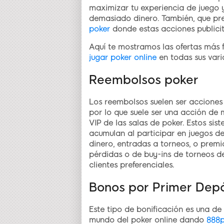
maximizar tu experiencia de juego y
demasiado dinero. También, que pr
poker
donde estas acciones publicit
Aquí te mostramos las ofertas más f
jugar poker online
en todas sus vari
Reembolsos poker
Los reembolsos suelen ser acciones
por lo que suele ser una acción de
VIP de las salas de poker. Estos si
acumulan al participar en juegos de
dinero, entradas a torneos, o premi
pérdidas o de buy-ins de torneos de
clientes preferenciales.
Bonos por Primer Depó
Este tipo de bonificación es una de
mundo del poker online dando
888p