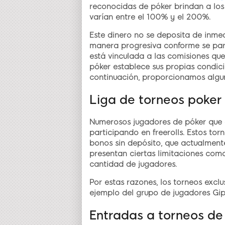
reconocidas de póker brindan a los
varían entre el 100% y el 200%.
Este dinero no se deposita de inmed
manera progresiva conforme se part
está vinculada a las comisiones que
póker establece sus propias condici
continuación, proporcionamos algu
Liga de torneos poker
Numerosos jugadores de póker que 
participando en freerolls. Estos tor
bonos sin depósito, que actualmente
presentan ciertas limitaciones como
cantidad de jugadores.
Por estas razones, los torneos exclu
ejemplo del grupo de jugadores Gip
Entradas a torneos de