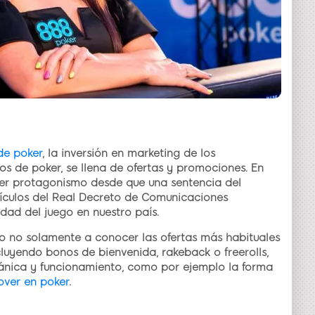
COMPARTIR
de poker
, la inversión en marketing de los
ros de poker, se llena de ofertas y promociones. En
ener protagonismo desde que una sentencia del
tículos del Real Decreto de Comunicaciones
dad del juego en nuestro país.
culo no solamente a conocer las ofertas más habituales
ncluyendo bonos de bienvenida, rakeback o freerolls,
nica y funcionamiento, como por ejemplo la forma
lover en poker
.