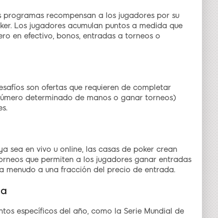
s programas recompensan a los jugadores por su
poker. Los jugadores acumulan puntos a medida que
ro en efectivo, bonos, entradas a torneos o
esafíos son ofertas que requieren de completar
 número determinado de manos o ganar torneos)
s.
ya sea en vivo u online, las casas de poker crean
torneos que permiten a los jugadores ganar entradas
a menudo a una fracción del precio de entrada.
da
ntos específicos del año, como la Serie Mundial de