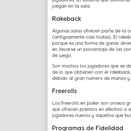
jugadores, un sistema que obviame
juegan en la sala.
Rakeback
Algunas salas ofrecen parte de la 
(antiguamente casi todas). El rake
porque es una forma de ganar diner
en llevarse un porcentaje de las co
de juego.
Son muchos los jugadores que se de
de lo que obtienen con el rakeback,
debido al gran numero de manos y 
Freerolls
Los freerolls en poker son orneos 
que ofrecen premios en efectivo o e
jugadores nuevos y aquellos que busc
Programas de Fidelidad